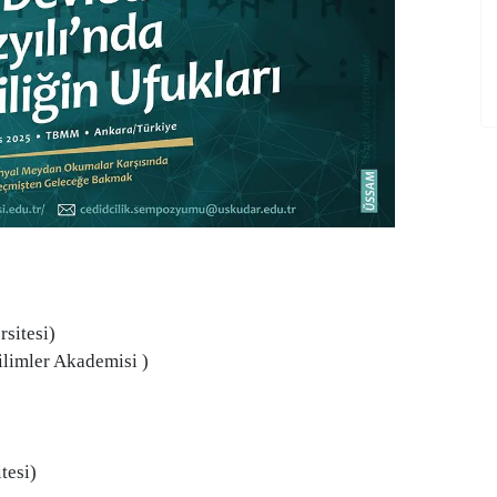
sitesi)
imler Akademisi )
tesi)