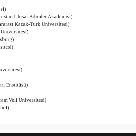
si)
istan Ulusal Bilimler Akademisi)
ası Kazak-Türk Üniversitesi)
niversitesi)
rsburg)
itesi)
versitesi)
ı Enstitüsü)
m Veli Üniversitesi)
bul)