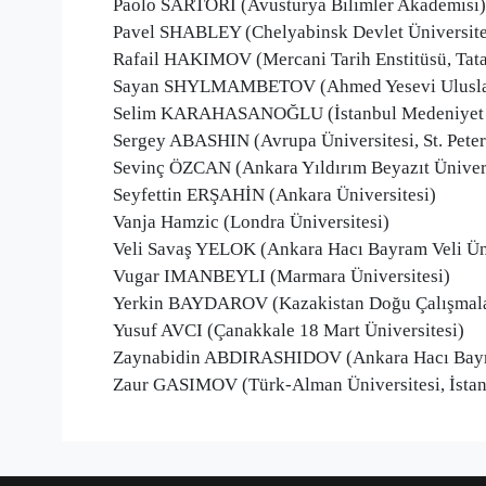
Paolo SARTORI (Avusturya Bilimler Akademisi)
Pavel SHABLEY (Chelyabinsk Devlet Üniversite
Rafail HAKIMOV (Mercani Tarih Enstitüsü, Tatar
Sayan SHYLMAMBETOV (Ahmed Yesevi Uluslarar
Selim KARAHASANOĞLU (İstanbul Medeniyet Ü
Sergey ABASHIN (Avrupa Üniversitesi, St. Pete
Sevinç ÖZCAN (Ankara Yıldırım Beyazıt Ünivers
Seyfettin ERŞAHİN (Ankara Üniversitesi)
Vanja Hamzic (Londra Üniversitesi)
Veli Savaş YELOK (Ankara Hacı Bayram Veli Üni
Vugar IMANBEYLI (Marmara Üniversitesi)
Yerkin BAYDAROV (Kazakistan Doğu Çalışmalar
Yusuf AVCI (Çanakkale 18 Mart Üniversitesi)
Zaynabidin ABDIRASHIDOV (Ankara Hacı Bayra
Zaur GASIMOV (Türk-Alman Üniversitesi, İstan