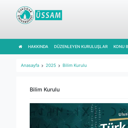
HAKKINDA
DÜZENLEYEN KURULUŞLAR
KONU B
Anasayfa
2025
Bilim Kurulu
Bilim Kurulu