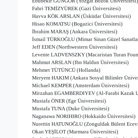
Ebubekir GÜNGÖR (Yozgat Bozok Üniversitesi
Fahri TEMİZYÜREK (Gazi Üniversitesi)
Havva KÖK ARSLAN (Üsküdar Üniversitesi)
Hisao KOMATSU (Bogazici Üniversitesi)
İbrahim MARAŞ (Ankara Üniversitesi)
İsmail TÜRKOĞLU (Mimar Sinan Güzel Sanatlar 
Jeff EDEN (Northwestern Üniversitesi)
Levente LADVENSZKY (Macaristan Turan Foun
Mahmut ARSLAN (Ibn Haldun Üniversitesi)
Mehmet TÜTÜNCÜ (Hollanda)
Meryem HAKIM (Ankara Sosyal Bilimler Üniver
Michael KEMPER (Amsterdam Üniversitesi)
Mirzahan EGAMBERDIYEV (Al-Farabi Kazak Ulu
Mustafa ÖNER (Ege Üniversitesi)
Mustafa TUNA (Duke Üniversitesi)
Naganawa NORIHIRO (Hokkaido Üniversitesi)
Nurettin HATUNOĞLU (Zonguldak Bülent Ecevit
Okan YEŞİLOT (Marmara Üniversitesi)